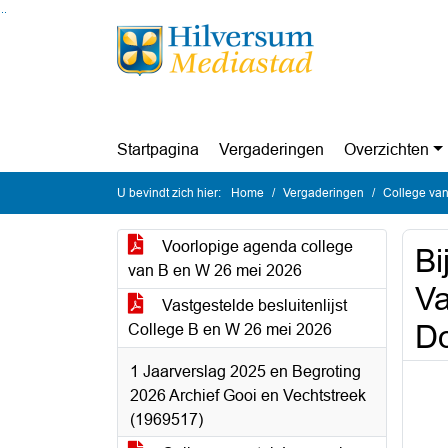
Ga naar de inhoud van deze pagina
Ga naar het zoeken
Ga naar het menu
Startpagina
Vergaderingen
Overzichten
U bevindt zich hier:
Home
Vergaderingen
College van
Voorlopige agenda college
Bi
van B en W 26 mei 2026
Va
Vastgestelde besluitenlijst
D
College B en W 26 mei 2026
1 Jaarverslag 2025 en Begroting
2026 Archief Gooi en Vechtstreek
(1969517)