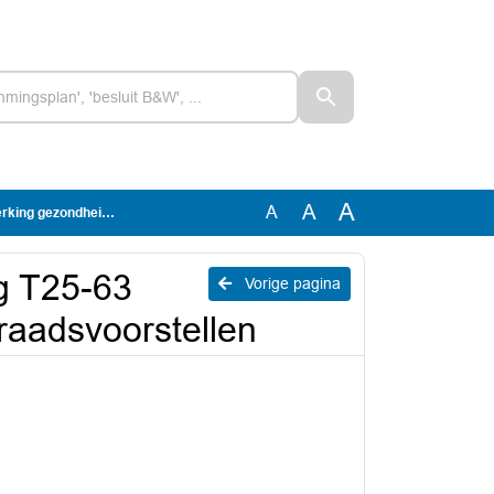
A
A
A
eid in raadsvoorstellen
g T25-63
Vorige pagina
raadsvoorstellen