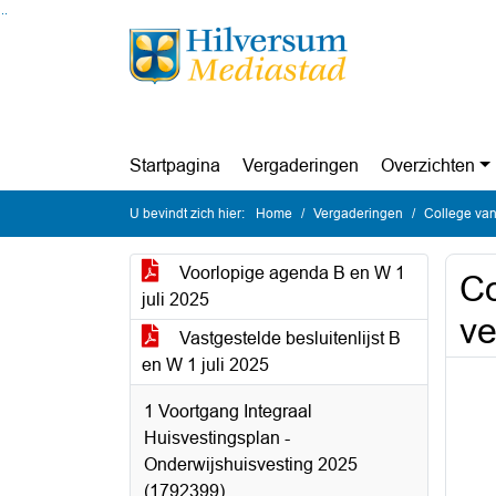
Ga naar de inhoud van deze pagina
Ga naar het zoeken
Ga naar het menu
Startpagina
Vergaderingen
Overzichten
U bevindt zich hier:
Home
Vergaderingen
College van
Voorlopige agenda B en W 1
Co
juli 2025
ve
Vastgestelde besluitenlijst B
en W 1 juli 2025
1 Voortgang Integraal
Huisvestingsplan -
Onderwijshuisvesting 2025
(1792399)