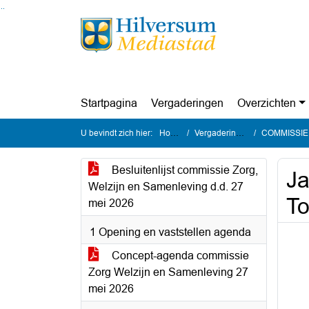
Ga naar de inhoud van deze pagina
Ga naar het zoeken
Ga naar het menu
Startpagina
Vergaderingen
Overzichten
U bevindt zich hier:
Home
Vergaderingen
COMMISSIE Zo
Besluitenlijst commissie Zorg,
Ja
Welzijn en Samenleving d.d. 27
To
mei 2026
1 Opening en vaststellen agenda
Concept-agenda commissie
Zorg Welzijn en Samenleving 27
mei 2026