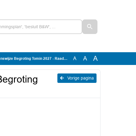
A
A
A
ijze Begroting Tomin 2027 - Raadsbesluit
Begroting
Vorige pagina