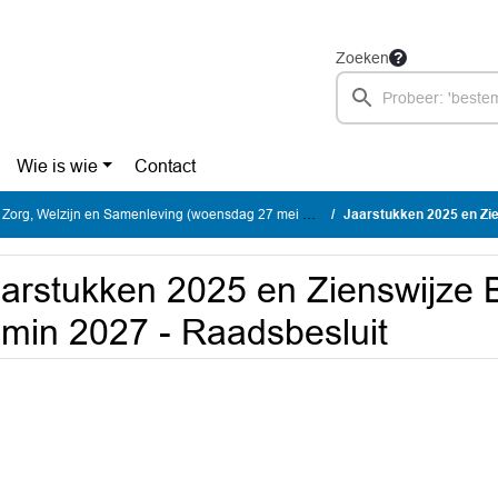
Zoeken
Wie is wie
Contact
rg, Welzijn en Samenleving (woensdag 27 mei 2026)
Jaarstukken 2025 en Ziensw
arstukken 2025 en Zienswijze 
min 2027 - Raadsbesluit