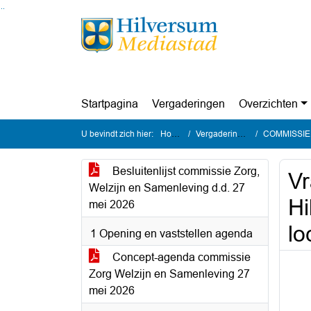
Ga naar de inhoud van deze pagina
Ga naar het zoeken
Ga naar het menu
Startpagina
Vergaderingen
Overzichten
U bevindt zich hier:
Home
Vergaderingen
COMMISSIE Zo
Besluitenlijst commissie Zorg,
Vr
Welzijn en Samenleving d.d. 27
Hi
mei 2026
lo
1 Opening en vaststellen agenda
Concept-agenda commissie
Zorg Welzijn en Samenleving 27
mei 2026