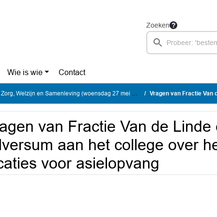
Zoeken
Wie is wie
Contact
rg, Welzijn en Samenleving (woensdag 27 mei 2026)
Vragen van Fractie Van de Linde en Hart voor Hi
agen van Fractie Van de Linde 
lversum aan het college over h
caties voor asielopvang