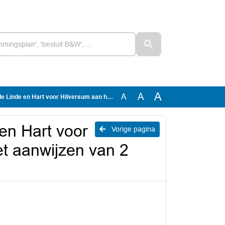
A
A
A
lversum aan het college over het aanwijzen van 2 locaties voor asielopvang
en Hart voor
Vorige pagina
et aanwijzen van 2