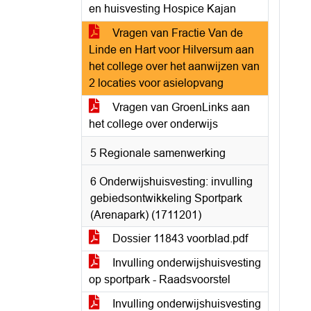
en huisvesting Hospice Kajan
Vragen van Fractie Van de
Linde en Hart voor Hilversum aan
het college over het aanwijzen van
2 locaties voor asielopvang
Vragen van GroenLinks aan
het college over onderwijs
5 Regionale samenwerking
6 Onderwijshuisvesting: invulling
gebiedsontwikkeling Sportpark
(Arenapark) (1711201)
Dossier 11843 voorblad.pdf
Invulling onderwijshuisvesting
op sportpark - Raadsvoorstel
Invulling onderwijshuisvesting