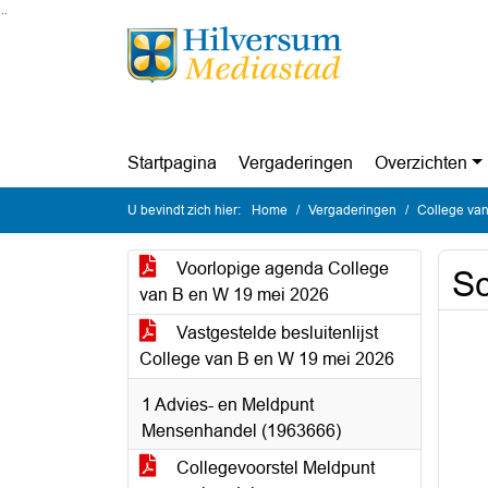
Ga naar de inhoud van deze pagina
Ga naar het zoeken
Ga naar het menu
Startpagina
Vergaderingen
Overzichten
U bevindt zich hier:
Home
Vergaderingen
College van
Voorlopige agenda College
Sc
van B en W 19 mei 2026
Vastgestelde besluitenlijst
College van B en W 19 mei 2026
1 Advies- en Meldpunt
Mensenhandel (1963666)
Collegevoorstel Meldpunt