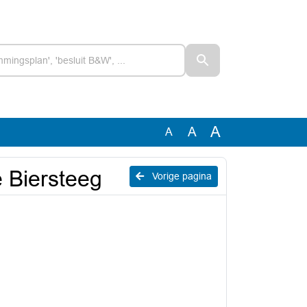
A
A
A
e Biersteeg
Vorige pagina