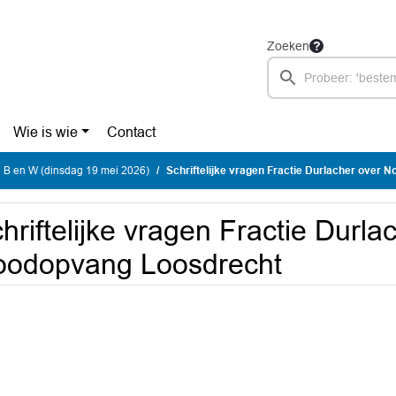
Zoeken
Wie is wie
Contact
 B en W (dinsdag 19 mei 2026)
Schriftelijke vragen Fractie Durlacher over N
hriftelijke vragen Fractie Durla
oodopvang Loosdrecht