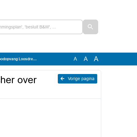
A
A
A
oodopvang Loosdrecht
cher over
Vorige pagina