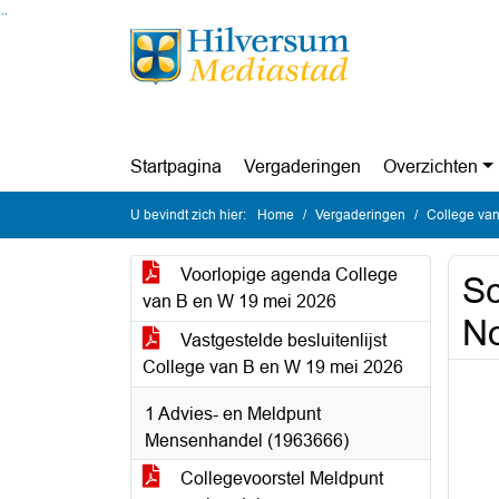
Ga naar de inhoud van deze pagina
Ga naar het zoeken
Ga naar het menu
Startpagina
Vergaderingen
Overzichten
U bevindt zich hier:
Home
Vergaderingen
College van
Voorlopige agenda College
Sc
van B en W 19 mei 2026
N
Vastgestelde besluitenlijst
College van B en W 19 mei 2026
1 Advies- en Meldpunt
Mensenhandel (1963666)
Collegevoorstel Meldpunt