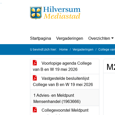
Ga naar de inhoud van deze pagina
Ga naar het zoeken
Ga naar het menu
Startpagina
Vergaderingen
Overzichten
U bevindt zich hier:
Home
Vergaderingen
College van
Voorlopige agenda College
M2
van B en W 19 mei 2026
Vastgestelde besluitenlijst
College van B en W 19 mei 2026
1 Advies- en Meldpunt
Mensenhandel (1963666)
Collegevoorstel Meldpunt