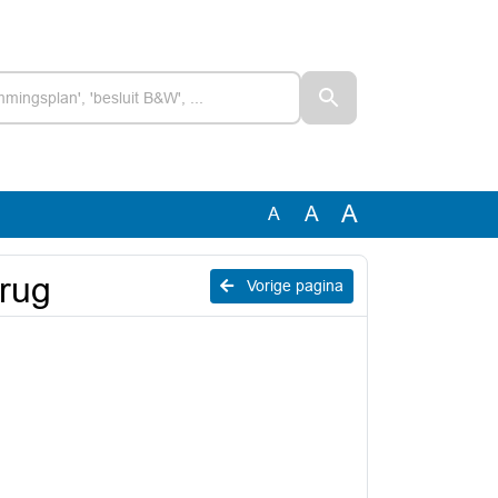
A
A
A
erug
Vorige pagina