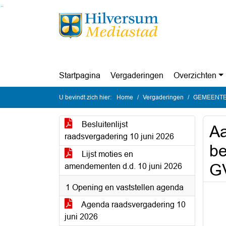
Ga naar de inhoud van deze pagina
Ga naar het zoeken
Ga naar het menu
Startpagina
Vergaderingen
Overzichten
U bevindt zich hier:
Home
Vergaderingen
GEMEENTER
Besluitenlijst
Aa
raadsvergadering 10 juni 2026
be
Lijst moties en
G
amendementen d.d. 10 juni 2026
1 Opening en vaststellen agenda
Agenda raadsvergadering 10
juni 2026