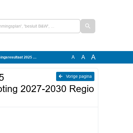
A
A
A
egroting 2027-2030 Regio GV
5
Vorige pagina
oting 2027-2030 Regio