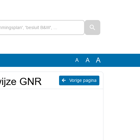
A
A
A
swijze GNR
Vorige pagina