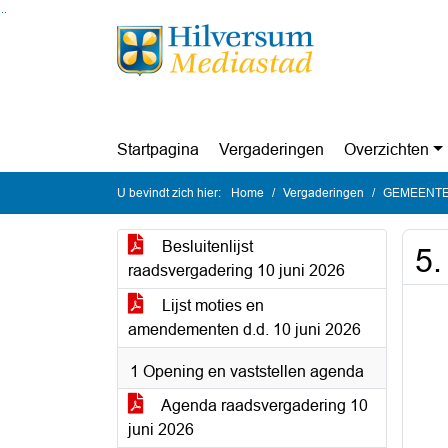
Ga naar de inhoud van deze pagina
Ga naar het zoeken
Ga naar het menu
Startpagina
Vergaderingen
Overzichten
U bevindt zich hier:
Home
Vergaderingen
GEMEENTER
Besluitenlijst
5.
raadsvergadering 10 juni 2026
Lijst moties en
amendementen d.d. 10 juni 2026
1 Opening en vaststellen agenda
Agenda raadsvergadering 10
juni 2026