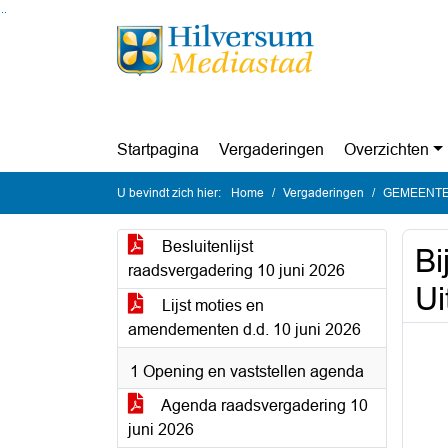
Ga naar de inhoud van deze pagina
Ga naar het zoeken
Ga naar het menu
Startpagina
Vergaderingen
Overzichten
U bevindt zich hier:
Home
Vergaderingen
GEMEENTER
Besluitenlijst
Bi
raadsvergadering 10 juni 2026
Ui
Lijst moties en
amendementen d.d. 10 juni 2026
1 Opening en vaststellen agenda
Agenda raadsvergadering 10
juni 2026