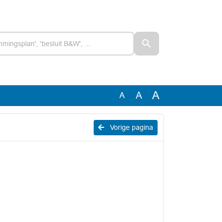
A
A
A
Vorige pagina