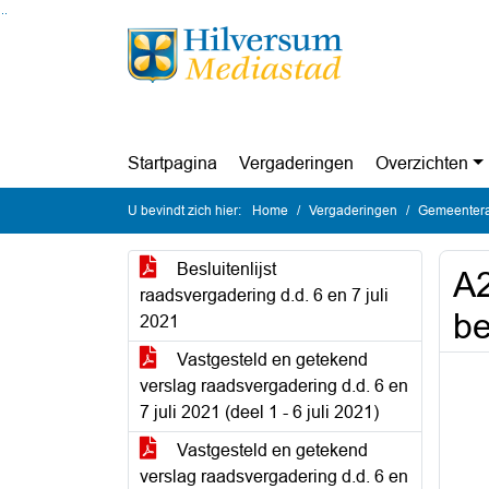
Ga naar de inhoud van deze pagina
Ga naar het zoeken
Ga naar het menu
Startpagina
Vergaderingen
Overzichten
U bevindt zich hier:
Home
Vergaderingen
Gemeenteraa
Besluitenlijst
A2
raadsvergadering d.d. 6 en 7 juli
b
2021
Vastgesteld en getekend
verslag raadsvergadering d.d. 6 en
7 juli 2021 (deel 1 - 6 juli 2021)
Vastgesteld en getekend
verslag raadsvergadering d.d. 6 en