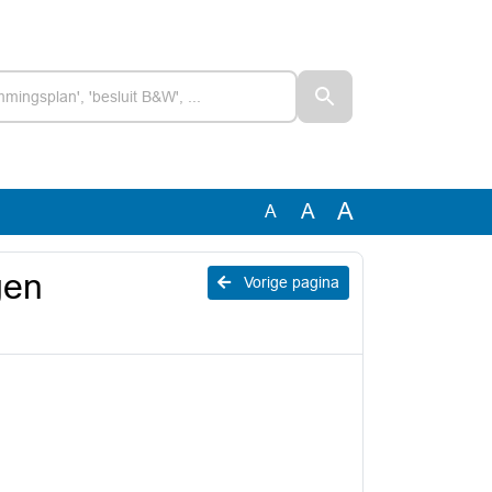
A
A
A
gen
Vorige pagina