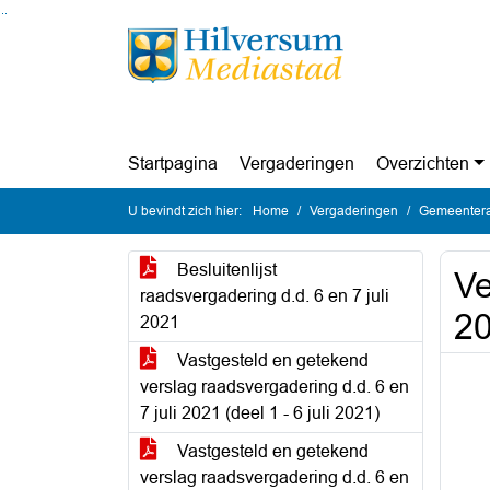
Ga naar de inhoud van deze pagina
Ga naar het zoeken
Ga naar het menu
Startpagina
Vergaderingen
Overzichten
U bevindt zich hier:
Home
Vergaderingen
Gemeenteraa
Besluitenlijst
Ve
raadsvergadering d.d. 6 en 7 juli
20
2021
Vastgesteld en getekend
verslag raadsvergadering d.d. 6 en
7 juli 2021 (deel 1 - 6 juli 2021)
Vastgesteld en getekend
verslag raadsvergadering d.d. 6 en