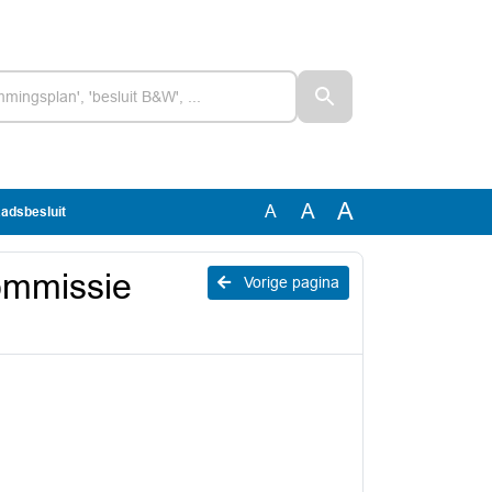
A
A
A
adsbesluit
ommissie
Vorige pagina