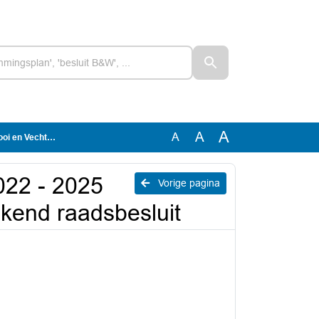
A
A
A
kend raadsbesluit
022 - 2025
Vorige pagina
kend raadsbesluit