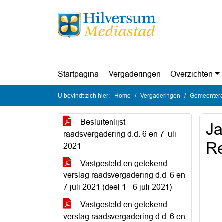
Ga naar de inhoud van deze pagina
Ga naar het zoeken
Ga naar het menu
Startpagina
Vergaderingen
Overzichten
U bevindt zich hier:
Home
Vergaderingen
Gemeenteraa
Besluitenlijst
Ja
raadsvergadering d.d. 6 en 7 juli
Re
2021
Vastgesteld en getekend
verslag raadsvergadering d.d. 6 en
7 juli 2021 (deel 1 - 6 juli 2021)
Vastgesteld en getekend
verslag raadsvergadering d.d. 6 en