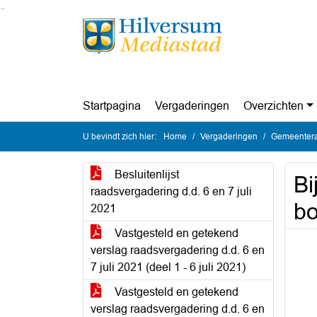
Ga naar de inhoud van deze pagina
Ga naar het zoeken
Ga naar het menu
Startpagina
Vergaderingen
Overzichten
U bevindt zich hier:
Home
Vergaderingen
Gemeenteraa
Besluitenlijst
Bi
raadsvergadering d.d. 6 en 7 juli
bo
2021
Vastgesteld en getekend
verslag raadsvergadering d.d. 6 en
7 juli 2021 (deel 1 - 6 juli 2021)
Vastgesteld en getekend
verslag raadsvergadering d.d. 6 en