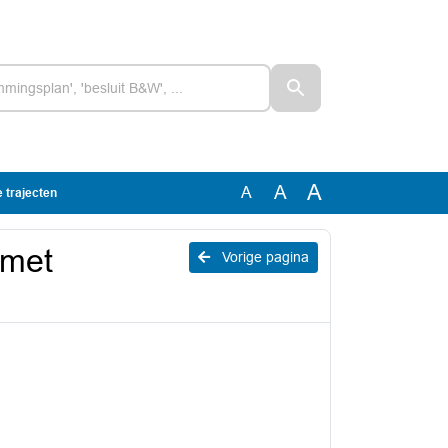
A
A
A
 trajecten
 met
Vorige pagina