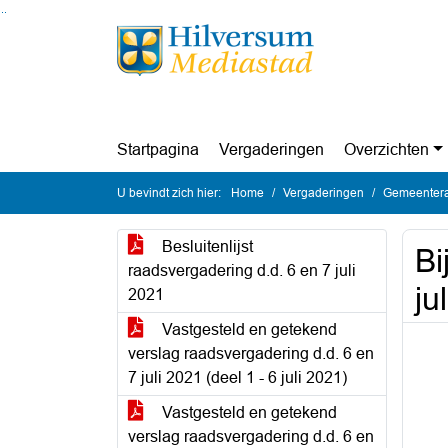
Ga naar de inhoud van deze pagina
Ga naar het zoeken
Ga naar het menu
Startpagina
Vergaderingen
Overzichten
U bevindt zich hier:
Home
Vergaderingen
Gemeenteraa
Besluitenlijst
Bi
raadsvergadering d.d. 6 en 7 juli
ju
2021
Vastgesteld en getekend
verslag raadsvergadering d.d. 6 en
7 juli 2021 (deel 1 - 6 juli 2021)
Vastgesteld en getekend
verslag raadsvergadering d.d. 6 en