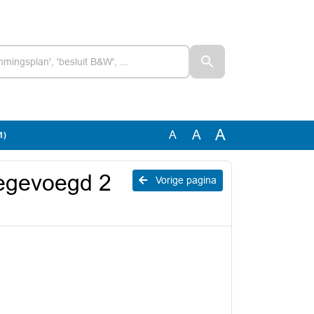
A
A
A
1)
oegevoegd 2
Vorige pagina