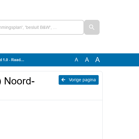
A
A
A
Raadsvoorstel
) Noord-
Vorige pagina