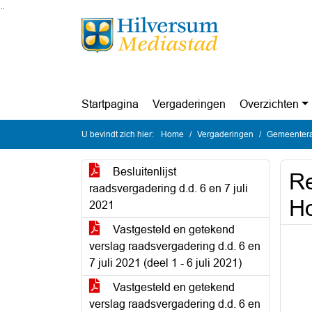
Ga naar de inhoud van deze pagina
Ga naar het zoeken
Ga naar het menu
Startpagina
Vergaderingen
Overzichten
U bevindt zich hier:
Home
Vergaderingen
Gemeenteraa
Besluitenlijst
Re
raadsvergadering d.d. 6 en 7 juli
Ho
2021
Vastgesteld en getekend
verslag raadsvergadering d.d. 6 en
7 juli 2021 (deel 1 - 6 juli 2021)
Vastgesteld en getekend
verslag raadsvergadering d.d. 6 en