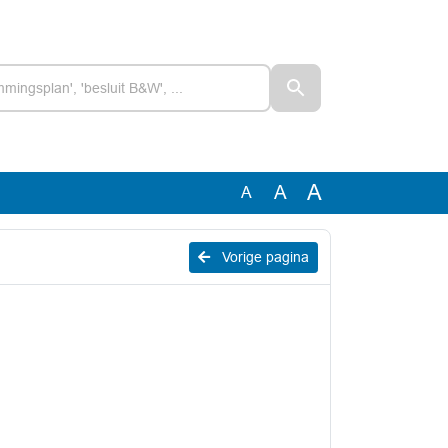
A
A
A
Vorige pagina