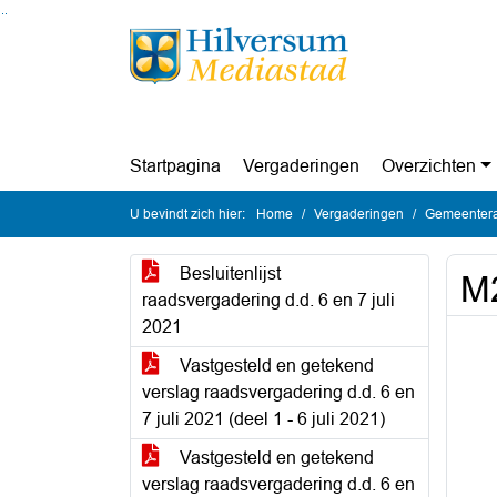
Ga naar de inhoud van deze pagina
Ga naar het zoeken
Ga naar het menu
Startpagina
Vergaderingen
Overzichten
U bevindt zich hier:
Home
Vergaderingen
Gemeenteraa
Besluitenlijst
M
raadsvergadering d.d. 6 en 7 juli
2021
Vastgesteld en getekend
verslag raadsvergadering d.d. 6 en
7 juli 2021 (deel 1 - 6 juli 2021)
Vastgesteld en getekend
verslag raadsvergadering d.d. 6 en