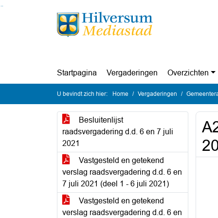
Ga naar de inhoud van deze pagina
Ga naar het zoeken
Ga naar het menu
Startpagina
Vergaderingen
Overzichten
U bevindt zich hier:
Home
Vergaderingen
Gemeenteraa
Besluitenlijst
A2
raadsvergadering d.d. 6 en 7 juli
20
2021
Vastgesteld en getekend
verslag raadsvergadering d.d. 6 en
7 juli 2021 (deel 1 - 6 juli 2021)
Vastgesteld en getekend
verslag raadsvergadering d.d. 6 en