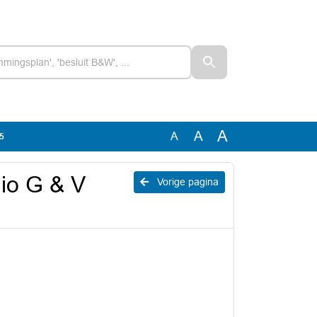
A
A
A
25
gio G & V
Vorige pagina