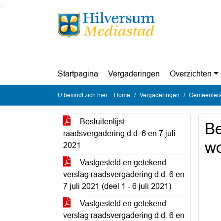
Ga naar de inhoud van deze pagina
Ga naar het zoeken
Ga naar het menu
Startpagina
Vergaderingen
Overzichten
U bevindt zich hier:
Home
Vergaderingen
Gemeenteraa
Besluitenlijst
Be
raadsvergadering d.d. 6 en 7 juli
wo
2021
Vastgesteld en getekend
verslag raadsvergadering d.d. 6 en
7 juli 2021 (deel 1 - 6 juli 2021)
Vastgesteld en getekend
verslag raadsvergadering d.d. 6 en