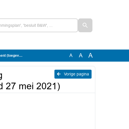
A
A
A
d 27 mei 2021)
g
Vorige pagina
 27 mei 2021)