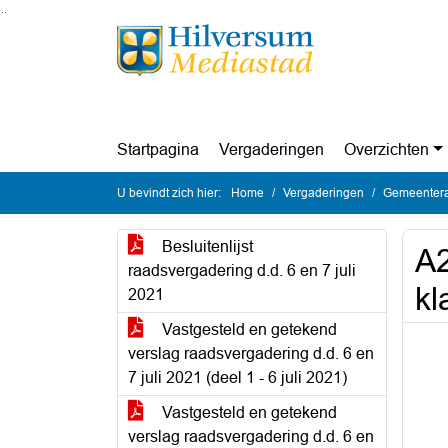
Ga naar de inhoud van deze pagina
Ga naar het zoeken
Ga naar het menu
Startpagina
Vergaderingen
Overzichten
U bevindt zich hier:
Home
Vergaderingen
Gemeenteraa
Besluitenlijst
A2
raadsvergadering d.d. 6 en 7 juli
kl
2021
Vastgesteld en getekend
verslag raadsvergadering d.d. 6 en
7 juli 2021 (deel 1 - 6 juli 2021)
Vastgesteld en getekend
verslag raadsvergadering d.d. 6 en