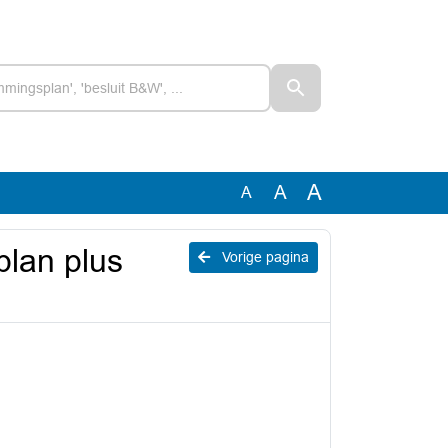
A
A
A
plan plus
Vorige pagina