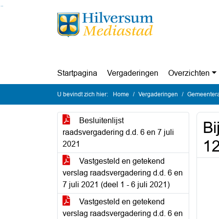
Ga naar de inhoud van deze pagina
Ga naar het zoeken
Ga naar het menu
Startpagina
Vergaderingen
Overzichten
U bevindt zich hier:
Home
Vergaderingen
Gemeenteraa
Besluitenlijst
Bi
raadsvergadering d.d. 6 en 7 juli
1
2021
Vastgesteld en getekend
verslag raadsvergadering d.d. 6 en
7 juli 2021 (deel 1 - 6 juli 2021)
Vastgesteld en getekend
verslag raadsvergadering d.d. 6 en