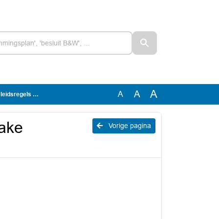
A
A
A
sregels TONK
zake
Vorige pagina