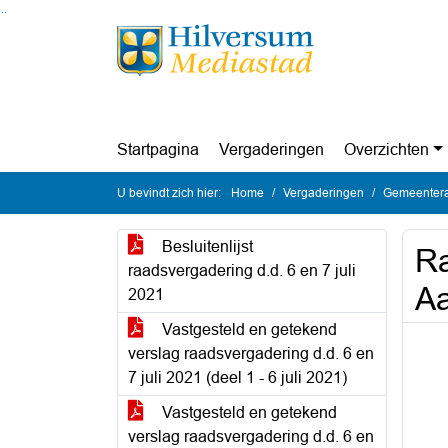
Ga naar de inhoud van deze pagina
Ga naar het zoeken
Ga naar het menu
Startpagina
Vergaderingen
Overzichten
U bevindt zich hier:
Home
Vergaderingen
Gemeenteraa
Besluitenlijst
Ra
raadsvergadering d.d. 6 en 7 juli
Aa
2021
Vastgesteld en getekend
verslag raadsvergadering d.d. 6 en
7 juli 2021 (deel 1 - 6 juli 2021)
Vastgesteld en getekend
verslag raadsvergadering d.d. 6 en