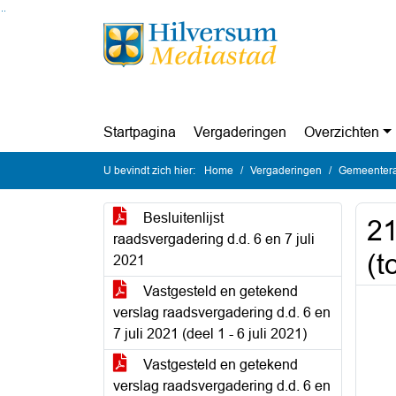
Ga naar de inhoud van deze pagina
Ga naar het zoeken
Ga naar het menu
Startpagina
Vergaderingen
Overzichten
U bevindt zich hier:
Home
Vergaderingen
Gemeenteraa
Besluitenlijst
21
raadsvergadering d.d. 6 en 7 juli
(t
2021
Vastgesteld en getekend
verslag raadsvergadering d.d. 6 en
7 juli 2021 (deel 1 - 6 juli 2021)
Vastgesteld en getekend
verslag raadsvergadering d.d. 6 en