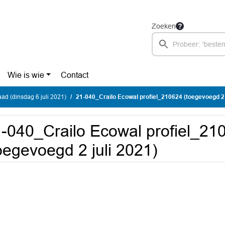
Zoeken
Wie is wie
Contact
d (dinsdag 6 juli 2021)
21-040_Crailo Ecowal profiel_210624 (toegevoegd 2 
-040_Crailo Ecowal profiel_21
oegevoegd 2 juli 2021)