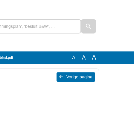
A
A
A
blad.pdf
Vorige pagina