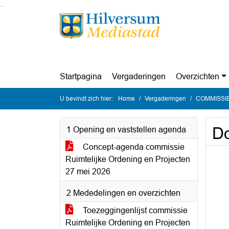
Ga naar de inhoud van deze pagina
Ga naar het zoeken
Ga naar het menu
Startpagina
Vergaderingen
Overzichten
U bevindt zich hier:
Home
Vergaderingen
COMMISSIE R
Do
1 Opening en vaststellen agenda
Concept-agenda commissie
Ruimtelijke Ordening en Projecten
27 mei 2026
2 Mededelingen en overzichten
Toezeggingenlijst commissie
Ruimtelijke Ordening en Projecten