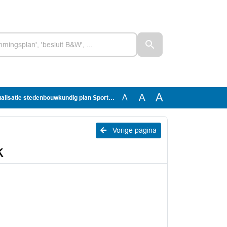
A
A
A
ualisatie stedenbouwkundig plan Sportpark
Vorige pagina
k