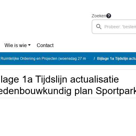
Zoeken
Wie is wie
Contact
imtelijke Ordening en Projecten (woensdag 27 mei 2026)
Bijlage 1a Tijdslijn act
jlage 1a Tijdslijn actualisatie
edenbouwkundig plan Sportpar