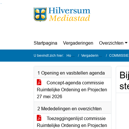
Ga naar de inhoud van deze pagina
Ga naar het zoeken
Ga naar het menu
Startpagina
Vergaderingen
Overzichten
U bevindt zich hier:
Home
Vergaderingen
COMMISSIE Ru
Bi
1 Opening en vaststellen agenda
Concept-agenda commissie
st
Ruimtelijke Ordening en Projecten
27 mei 2026
2 Mededelingen en overzichten
Toezeggingenlijst commissie
Ruimtelijke Ordening en Projecten