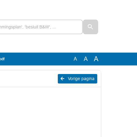
A
A
A
pdf
Vorige pagina