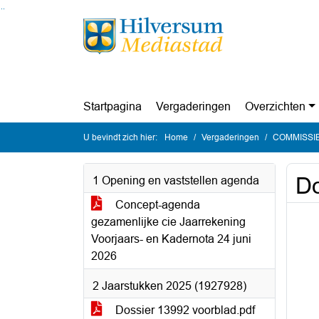
Ga naar de inhoud van deze pagina
Ga naar het zoeken
Ga naar het menu
Startpagina
Vergaderingen
Overzichten
U bevindt zich hier:
Home
Vergaderingen
COMMISSIE 
Do
1 Opening en vaststellen agenda
Concept-agenda
gezamenlijke cie Jaarrekening
Voorjaars- en Kadernota 24 juni
2026
2 Jaarstukken 2025 (1927928)
Dossier 13992 voorblad.pdf