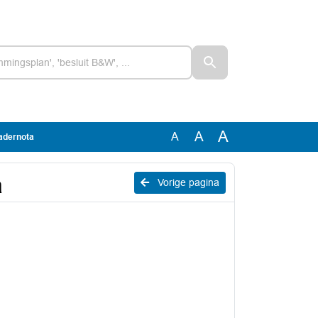
A
A
A
adernota
a
Vorige pagina