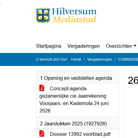
Ga naar de inhoud van deze pagina
Ga naar het zoeken
Ga naar het menu
Startpagina
Vergaderingen
Overzichten
U bevindt zich hier:
Home
Vergaderingen
COMMISSIE 
26
1 Opening en vaststellen agenda
Concept-agenda
gezamenlijke cie Jaarrekening
Voorjaars- en Kadernota 24 juni
2026
2 Jaarstukken 2025 (1927928)
Dossier 13992 voorblad.pdf