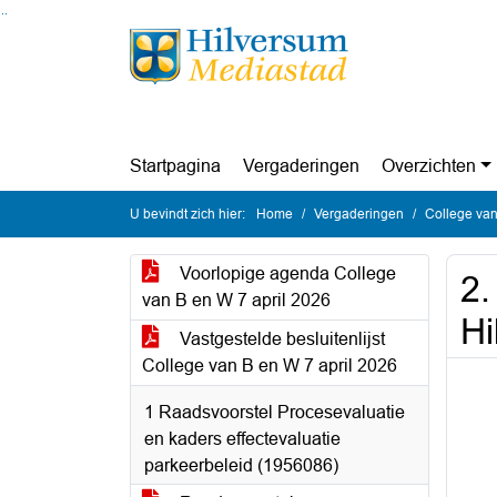
Ga naar de inhoud van deze pagina
Ga naar het zoeken
Ga naar het menu
Startpagina
Vergaderingen
Overzichten
U bevindt zich hier:
Home
Vergaderingen
College van
Voorlopige agenda College
2.
van B en W 7 april 2026
Hi
Vastgestelde besluitenlijst
College van B en W 7 april 2026
1 Raadsvoorstel Procesevaluatie
en kaders effectevaluatie
parkeerbeleid (1956086)