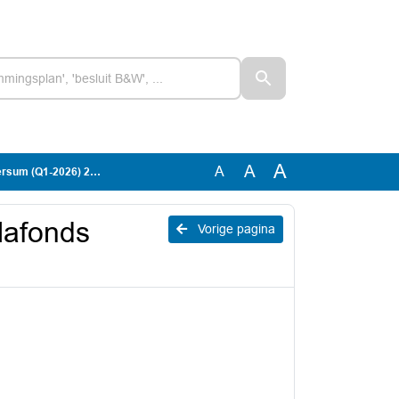
A
A
A
m (Q1-2026) 23032026
plafonds
Vorige pagina