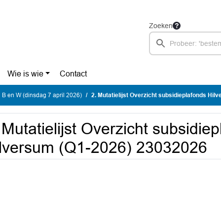
Zoeken
Wie is wie
Contact
 B en W (dinsdag 7 april 2026)
2. Mutatielijst Overzicht subsidieplafonds Hilversu
 Mutatielijst Overzicht subsidie
lversum (Q1-2026) 23032026