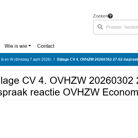
Zoeken
Wie is wie
Contact
 B en W (dinsdag 7 april 2026)
Bijlage CV 4. OVHZW 20260302 27-02 inspraak reactie OVHZW Ec
jlage CV 4. OVHZW 20260302 
spraak reactie OVHZW Economi