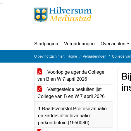
Ga naar de inhoud van deze pagina
Ga naar het zoeken
Ga naar het menu
Startpagina
Vergaderingen
Overzichten
U bevindt zich hier:
Home
Vergaderingen
College van
Voorlopige agenda College
Bi
van B en W 7 april 2026
in
Vastgestelde besluitenlijst
College van B en W 7 april 2026
1 Raadsvoorstel Procesevaluatie
en kaders effectevaluatie
parkeerbeleid (1956086)