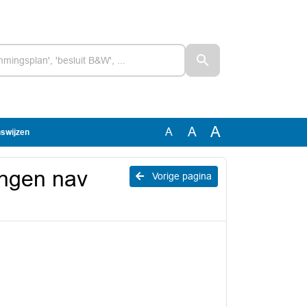
A
A
A
nswijzen
ingen nav
Vorige pagina