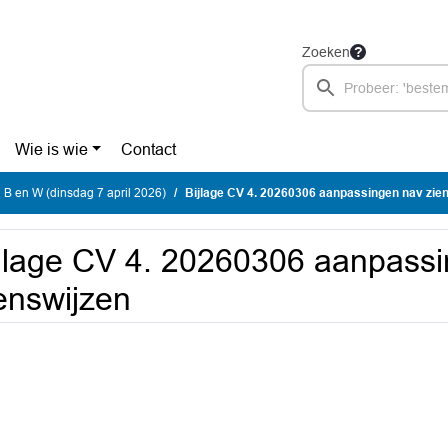
Zoeken
Wie is wie
Contact
 B en W (dinsdag 7 april 2026)
Bijlage CV 4. 20260306 aanpassingen nav zie
jlage CV 4. 20260306 aanpass
enswijzen