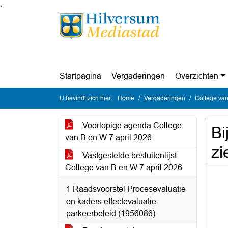
Ga naar de inhoud van deze pagina
Ga naar het zoeken
Ga naar het menu
Startpagina
Vergaderingen
Overzichten
U bevindt zich hier:
Home
Vergaderingen
College van
Voorlopige agenda College
Bi
van B en W 7 april 2026
zi
Vastgestelde besluitenlijst
College van B en W 7 april 2026
1 Raadsvoorstel Procesevaluatie
en kaders effectevaluatie
parkeerbeleid (1956086)