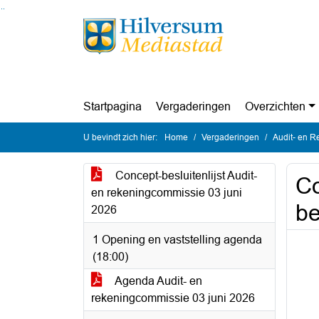
Ga naar de inhoud van deze pagina
Ga naar het zoeken
Ga naar het menu
Startpagina
Vergaderingen
Overzichten
U bevindt zich hier:
Home
Vergaderingen
Audit- en R
Concept-besluitenlijst Audit-
Co
en rekeningcommissie 03 juni
be
2026
1 Opening en vaststelling agenda
(18:00)
Agenda Audit- en
rekeningcommissie 03 juni 2026