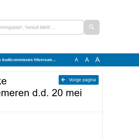
A
A
A
ies Hilversum-Wijdemeren d.d. 20 mei 2026
ke
Vorige pagina
emeren d.d. 20 mei