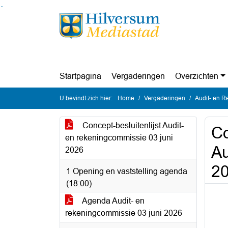
Ga naar de inhoud van deze pagina
Ga naar het zoeken
Ga naar het menu
Startpagina
Vergaderingen
Overzichten
U bevindt zich hier:
Home
Vergaderingen
Audit- en R
Concept-besluitenlijst Audit-
Co
en rekeningcommissie 03 juni
Au
2026
2
1 Opening en vaststelling agenda
(18:00)
Agenda Audit- en
rekeningcommissie 03 juni 2026