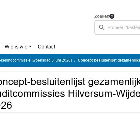
Zoeken
Wie is wie
Contact
ekeningcommissie (woensdag 3 juni 2026)
Concept-besluitenlijst gezamenlijke Auditcommiss
ncept-besluitenlijst gezamenlij
ditcommissies Hilversum-Wijd
026