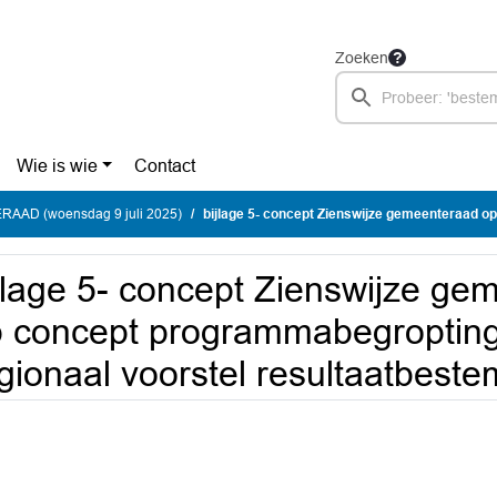
Zoeken
Wie is wie
Contact
AAD (woensdag 9 juli 2025)
bijlage 5- concept Zienswijze gemeenteraad op concept programmabegropting 2026-2029 GV en region
jlage 5- concept Zienswijze ge
 concept programmabegroptin
gionaal voorstel resultaatbest