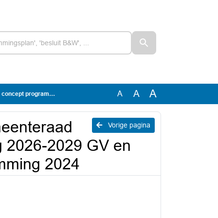
A
A
A
aal voorstel resultaatbestemming 2024
meenteraad
Vorige pagina
g 2026-2029 GV en
emming 2024