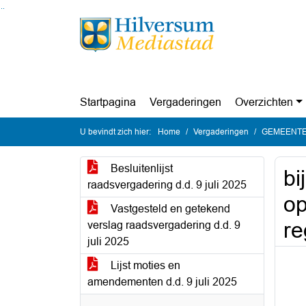
Ga naar de inhoud van deze pagina
Ga naar het zoeken
Ga naar het menu
Startpagina
Vergaderingen
Overzichten
U bevindt zich hier:
Home
Vergaderingen
GEMEENTER
Besluitenlijst
bi
raadsvergadering d.d. 9 juli 2025
op
Vastgesteld en getekend
re
verslag raadsvergadering d.d. 9
juli 2025
Lijst moties en
amendementen d.d. 9 juli 2025