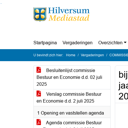
Ga naar de inhoud van deze pagina
Ga naar het zoeken
Ga naar het menu
Startpagina
Vergaderingen
Overzichten
U bevindt zich hier:
Home
Vergaderingen
COMMISSIE 
Besluitenlijst commissie
bi
Bestuur en Economie d.d. 02 juli
ja
2025
2
Verslag commissie Bestuur
en Economie d.d. 2 juli 2025
1 Opening en vaststellen agenda
Agenda commissie Bestuur