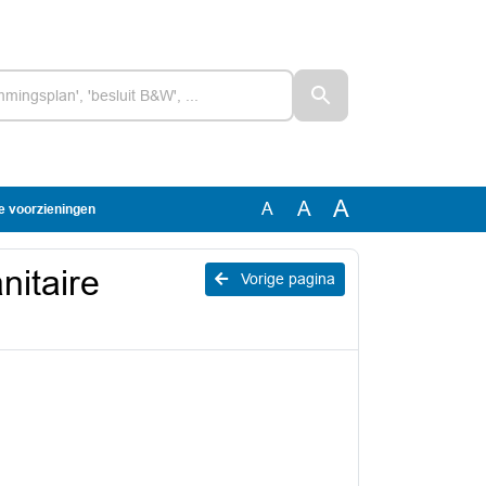
A
A
A
e voorzieningen
nitaire
Vorige pagina