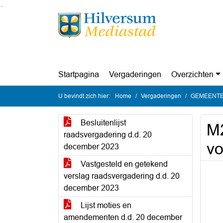
Ga naar de inhoud van deze pagina
Ga naar het zoeken
Ga naar het menu
Startpagina
Vergaderingen
Overzichten
U bevindt zich hier:
Home
Vergaderingen
GEMEENTER
Besluitenlijst
M2
raadsvergadering d.d. 20
vo
december 2023
Vastgesteld en getekend
verslag raadsvergadering d.d. 20
december 2023
Lijst moties en
amendementen d.d. 20 december