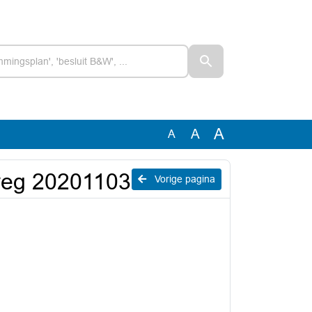
A
A
A
weg 20201103
Vorige pagina