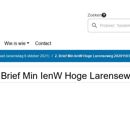
Zoeken
Wie is wie
Contact
ad (woensdag 6 oktober 2021)
2. Brief Min IenW Hoge Larenseweg 20201103
 Brief Min IenW Hoge Larense