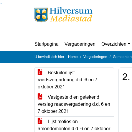
Ga naar de inhoud van deze pagina
Ga naar het zoeken
Ga naar het menu
Startpagina
Vergaderingen
Overzichten
U bevindt zich hier:
Home
Vergaderingen
Gemeentera
Besluitenlijst
2.
raadsvergadering d.d. 6 en 7
oktober 2021
Vastgesteld en getekend
verslag raadsvergadering d.d. 6 en
7 oktober 2021
Lijst moties en
amendementen d.d. 6 en 7 oktober