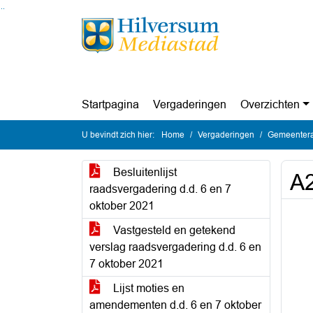
Ga naar de inhoud van deze pagina
Ga naar het zoeken
Ga naar het menu
Startpagina
Vergaderingen
Overzichten
U bevindt zich hier:
Home
Vergaderingen
Gemeentera
Besluitenlijst
A2
raadsvergadering d.d. 6 en 7
oktober 2021
Vastgesteld en getekend
verslag raadsvergadering d.d. 6 en
7 oktober 2021
Lijst moties en
amendementen d.d. 6 en 7 oktober