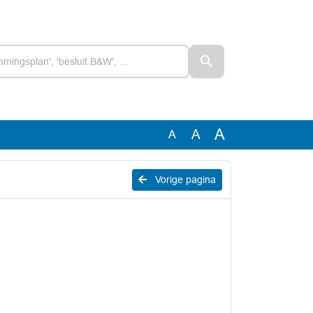
A
A
A
Vorige pagina