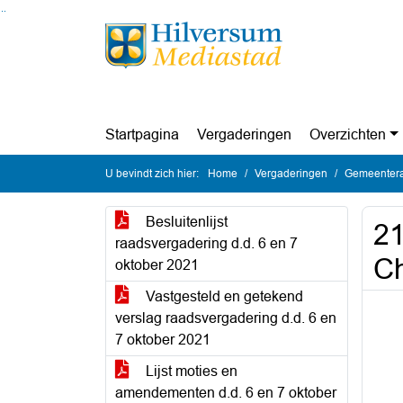
Ga naar de inhoud van deze pagina
Ga naar het zoeken
Ga naar het menu
Startpagina
Vergaderingen
Overzichten
U bevindt zich hier:
Home
Vergaderingen
Gemeentera
Besluitenlijst
21
raadsvergadering d.d. 6 en 7
Ch
oktober 2021
Vastgesteld en getekend
verslag raadsvergadering d.d. 6 en
7 oktober 2021
Lijst moties en
amendementen d.d. 6 en 7 oktober