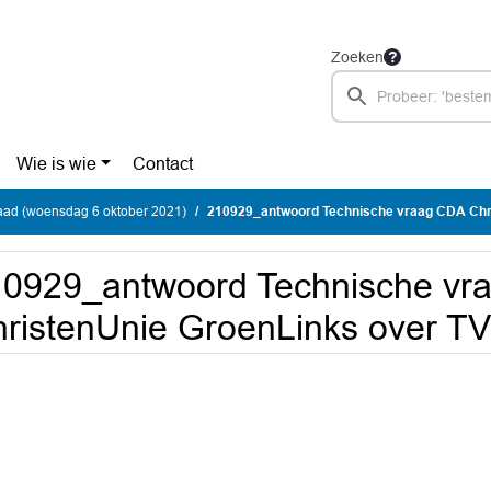
Zoeken
Wie is wie
Contact
ad (woensdag 6 oktober 2021)
210929_antwoord Technische vraag CDA ChristenUni
0929_antwoord Technische vr
ristenUnie GroenLinks over T