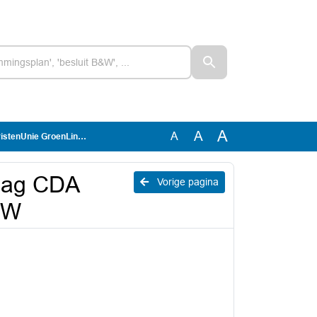
A
A
A
e GroenLinks over TVW
aag CDA
Vorige pagina
VW