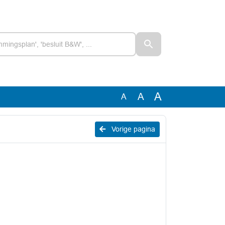
A
A
A
Vorige pagina