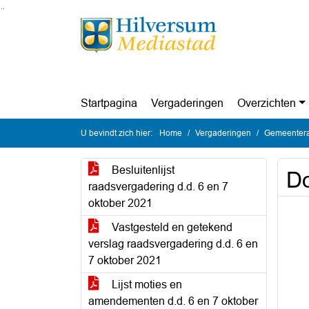
Ga naar de inhoud van deze pagina
Ga naar het zoeken
Ga naar het menu
Startpagina
Vergaderingen
Overzichten
U bevindt zich hier:
Home
Vergaderingen
Gemeentera
Besluitenlijst
Do
raadsvergadering d.d. 6 en 7
oktober 2021
Vastgesteld en getekend
verslag raadsvergadering d.d. 6 en
7 oktober 2021
Lijst moties en
amendementen d.d. 6 en 7 oktober