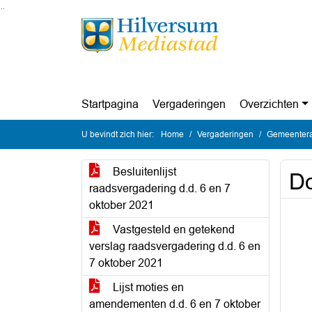
Ga naar de inhoud van deze pagina
Ga naar het zoeken
Ga naar het menu
Startpagina
Vergaderingen
Overzichten
U bevindt zich hier:
Home
Vergaderingen
Gemeentera
Besluitenlijst
Do
raadsvergadering d.d. 6 en 7
oktober 2021
Vastgesteld en getekend
verslag raadsvergadering d.d. 6 en
7 oktober 2021
Lijst moties en
amendementen d.d. 6 en 7 oktober