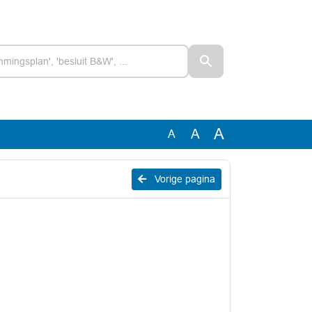
A
A
A
Vorige pagina