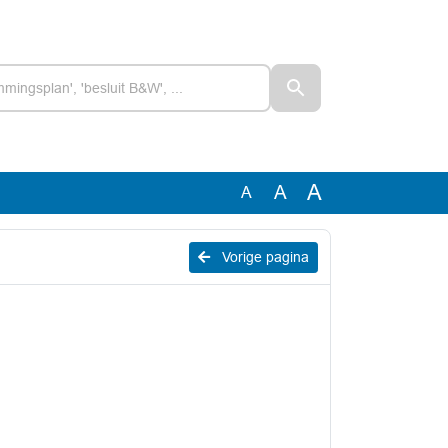
A
A
A
Vorige pagina