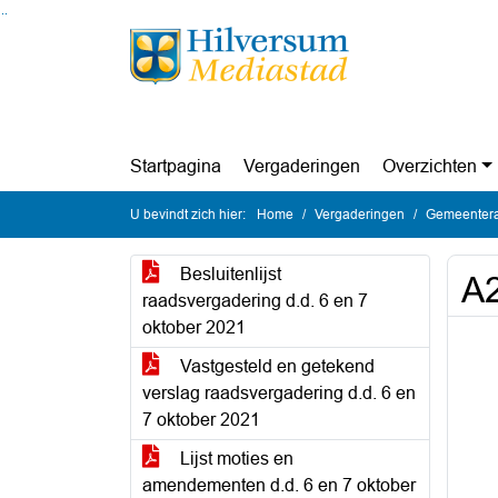
Ga naar de inhoud van deze pagina
Ga naar het zoeken
Ga naar het menu
Startpagina
Vergaderingen
Overzichten
U bevindt zich hier:
Home
Vergaderingen
Gemeentera
Besluitenlijst
A2
raadsvergadering d.d. 6 en 7
oktober 2021
Vastgesteld en getekend
verslag raadsvergadering d.d. 6 en
7 oktober 2021
Lijst moties en
amendementen d.d. 6 en 7 oktober