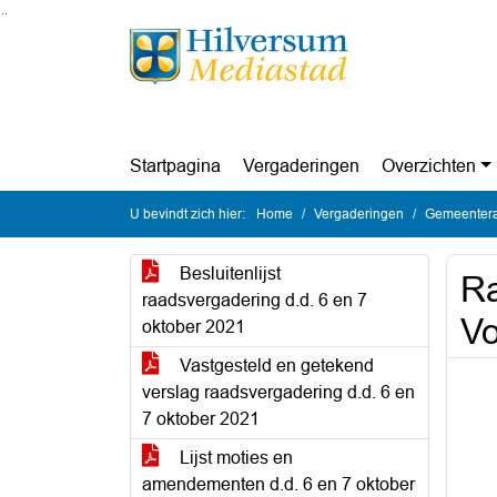
Ga naar de inhoud van deze pagina
Ga naar het zoeken
Ga naar het menu
Startpagina
Vergaderingen
Overzichten
U bevindt zich hier:
Home
Vergaderingen
Gemeentera
Besluitenlijst
Ra
raadsvergadering d.d. 6 en 7
Vo
oktober 2021
Vastgesteld en getekend
verslag raadsvergadering d.d. 6 en
7 oktober 2021
Lijst moties en
amendementen d.d. 6 en 7 oktober