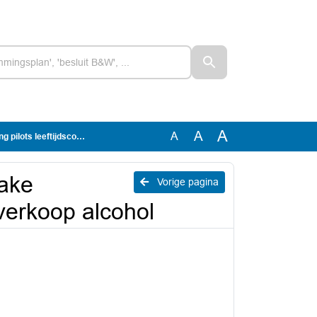
A
A
A
dscontrole verkoop alcohol
zake
Vorige pagina
 verkoop alcohol