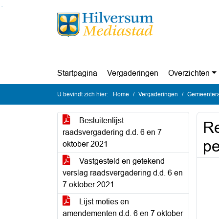
Ga naar de inhoud van deze pagina
Ga naar het zoeken
Ga naar het menu
Startpagina
Vergaderingen
Overzichten
U bevindt zich hier:
Home
Vergaderingen
Gemeentera
Besluitenlijst
R
raadsvergadering d.d. 6 en 7
pe
oktober 2021
Vastgesteld en getekend
verslag raadsvergadering d.d. 6 en
7 oktober 2021
Lijst moties en
amendementen d.d. 6 en 7 oktober