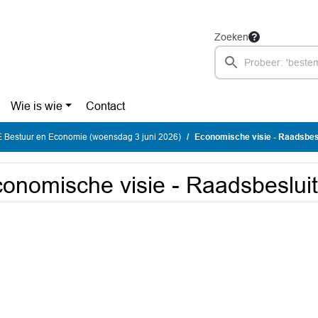
Zoeken
Wie is wie
Contact
Bestuur en Economie (woensdag 3 juni 2026)
Economische visie - Raadsbes
onomische visie - Raadsbesluit