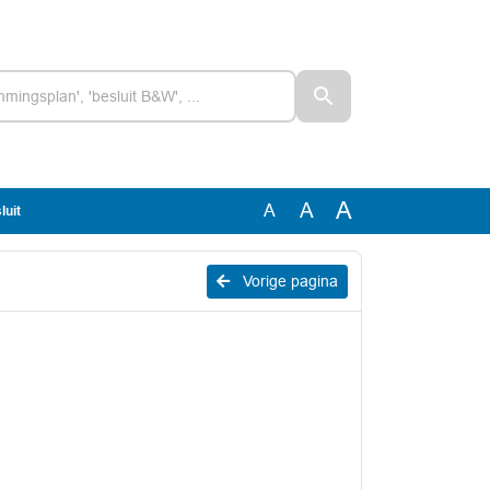
A
A
A
luit
Vorige pagina