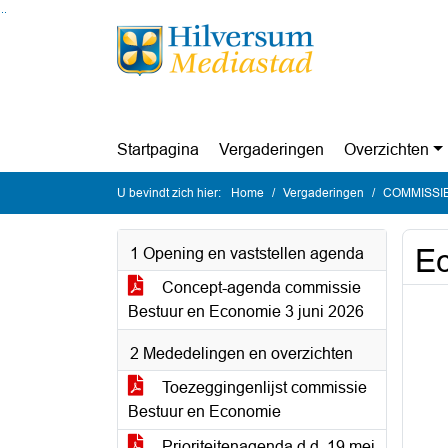
Ga naar de inhoud van deze pagina
Ga naar het zoeken
Ga naar het menu
Startpagina
Vergaderingen
Overzichten
U bevindt zich hier:
Home
Vergaderingen
COMMISSIE 
Ec
1 Opening en vaststellen agenda
Concept-agenda commissie
Bestuur en Economie 3 juni 2026
2 Mededelingen en overzichten
Toezeggingenlijst commissie
Bestuur en Economie
Prioriteitenagenda d.d. 19 mei