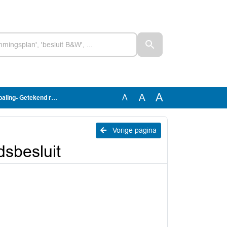
A
A
A
Getekend raadsbesluit
Vorige pagina
sbesluit