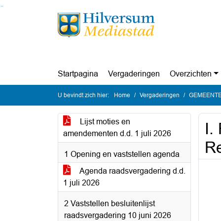
Ga naar de inhoud van deze pagina
Ga naar het zoeken
Ga naar het menu
Startpagina
Vergaderingen
Overzichten
U bevindt zich hier:
Home
Vergaderingen
GEMEENTER
Lijst moties en
I.
amendementen d.d. 1 juli 2026
Re
1 Opening en vaststellen agenda
Agenda raadsvergadering d.d.
1 juli 2026
2 Vaststellen besluitenlijst
raadsvergadering 10 juni 2026