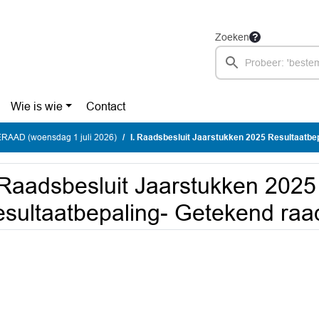
Zoeken
Wie is wie
Contact
AAD (woensdag 1 juli 2026)
I. Raadsbesluit Jaarstukken 2025 Resultaatbepaling- 
 Raadsbesluit Jaarstukken 2025
sultaatbepaling- Getekend raad