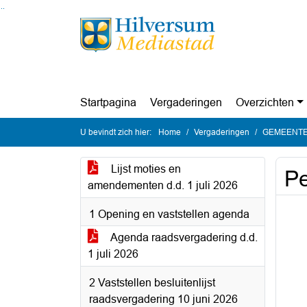
Ga naar de inhoud van deze pagina
Ga naar het zoeken
Ga naar het menu
Startpagina
Vergaderingen
Overzichten
U bevindt zich hier:
Home
Vergaderingen
GEMEENTER
Lijst moties en
Pe
amendementen d.d. 1 juli 2026
1 Opening en vaststellen agenda
Agenda raadsvergadering d.d.
1 juli 2026
2 Vaststellen besluitenlijst
raadsvergadering 10 juni 2026