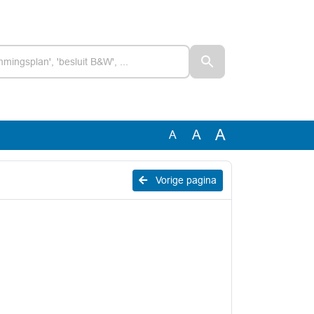
A
A
A
Vorige pagina