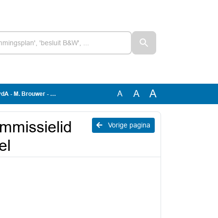
A
A
A
ouwer - Raadsvoorstel
mmissielid
Vorige pagina
el