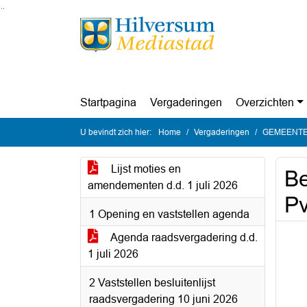
Ga naar de inhoud van deze pagina
Ga naar het zoeken
Ga naar het menu
Startpagina
Vergaderingen
Overzichten
U bevindt zich hier:
Home
Vergaderingen
GEMEENTER
Lijst moties en
Be
amendementen d.d. 1 juli 2026
Pv
1 Opening en vaststellen agenda
Agenda raadsvergadering d.d.
1 juli 2026
2 Vaststellen besluitenlijst
raadsvergadering 10 juni 2026