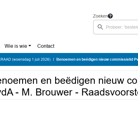
Zoeken
Wie is wie
Contact
AAD (woensdag 1 juli 2026)
Benoemen en beëdigen nieuw commissielid PvdA - M. Br
noemen en beëdigen nieuw co
dA - M. Brouwer - Raadsvoorst