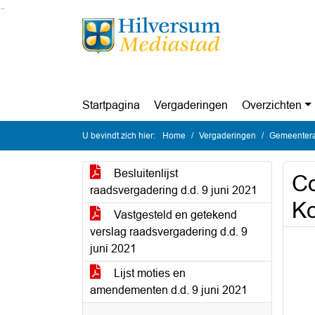
Ga naar de inhoud van deze pagina
Ga naar het zoeken
Ga naar het menu
Startpagina
Vergaderingen
Overzichten
U bevindt zich hier:
Home
Vergaderingen
Gemeentera
Besluitenlijst
Co
raadsvergadering d.d. 9 juni 2021
Ko
Vastgesteld en getekend
verslag raadsvergadering d.d. 9
juni 2021
Lijst moties en
amendementen d.d. 9 juni 2021