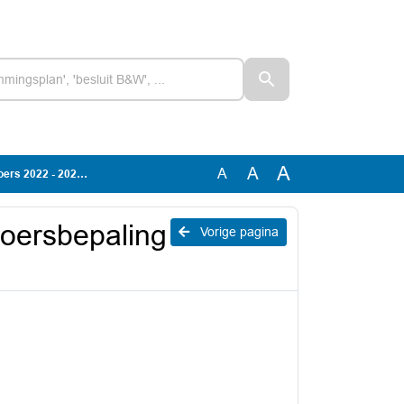
A
A
A
2 - 2025 (764569)
Koersbepaling
Vorige pagina