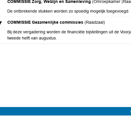
woensdag 26 augustus 2026
COMMISSIE Zorg, Welzijn en Samenleving
(Omroepkamer (Raad
De ontbrekende stukken worden zo spoedig mogelijk toegevoegd.
donderdag 27 augustus 2026
COMMISSIE Gezamenlijke commissies
(Raadzaal)
7
Bij deze vergadering worden de financiële bijstellingen uit de Voo
tweede helft van augustus.