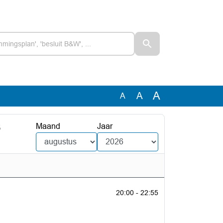
A
A
A
6
Maand
Jaar
20:00 - 22:55