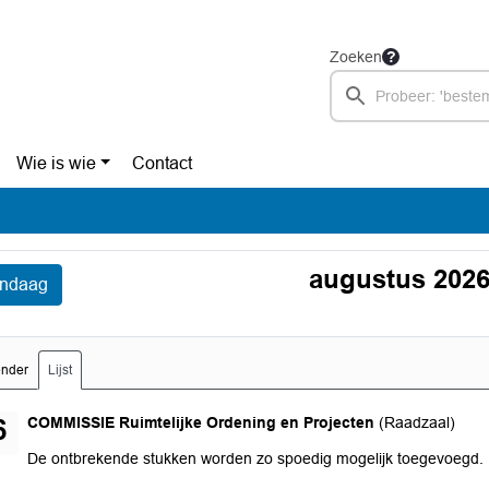
Zoeken
Wie is wie
Contact
augustus 202
ndaag
ender
Lijst
woensdag 26 augustus 2026
COMMISSIE Ruimtelijke Ordening en Projecten
(Raadzaal)
6
De ontbrekende stukken worden zo spoedig mogelijk toegevoegd.